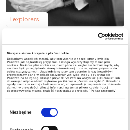
Lexplorers
Smartwatch bez karty SIM z
wyższym cłem – nowe
rozporządzenie klasyfikacyjne
Niniejsza strona korzysta z plików cookie
Komisji Europejskiej
Dokładamy wszelkich starań, aby korzystanie z naszej strony było dla
Państwa jak najbardziej przyjazne, dlatego wykorzystujemy różne pliki
cookies. Niektóre pliki cookies są niezbędne ze względów technicznych, aby
możliwe było przeglądanie strony internetowej. Inne są wykorzystywane do
celów statystycznych. Uwzględniamy przy tym ustawienia użytkowników i
przetwarzamy dane w celach statystycznych tylko wtedy, gdy wyrazicie
Państwo na to zgodę, klikając przycisk "Zezwól na wszystkie pliki cookie" lub
dokonując odpowiednich wyborów po kliknięciu „Zezwól na wybór”. Udzielone
zgody można w każdej chwili anulować, co spowoduje zaprzestanie zbierania
danych w przyszłości. Więcej informacji na temat plików cookie i opcji
dostosowywania można znaleźć korzystając z przycisku "Pokaż szczegóły".
Wybór
zgody
Niezbędne