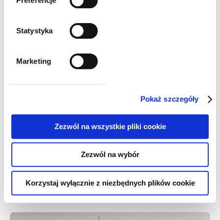
alerty
Preferencje
Sprzedaż energii – ceny ujemne
Statystyka
Marketing
Pokaż szczegóły
Zezwól na wszystkie pliki cookie
alerty
Zezwól na wybór
Ceny energii bez zmian?
Korzystaj wyłącznie z niezbędnych plików cookie