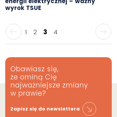
energii elektrycznej – ważny
wyrok TSUE
1
2
3
4
Obawiasz się,
że ominą Cię
najważniejsze zmiany
w prawie?
Zapisz się do newslettera