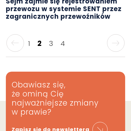
Sejm zajmie się rejestrowaniem
przewozu w systemie SENT przez
zagranicznych przewoźników
1
2
3
4
Obawiasz się,
że ominą Cię
najważniejsze zmiany
w prawie?
Zapisz się do newslettera