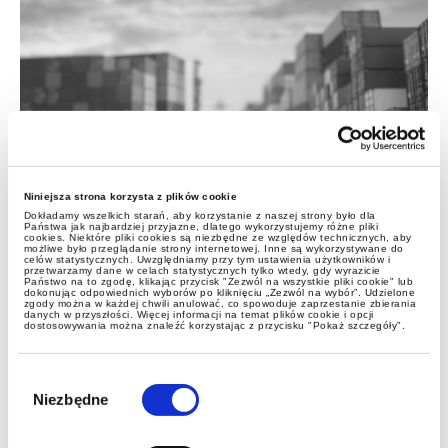
aktualności
Niniejsza strona korzysta z plików cookie
CBAM - zapowiedź
Dokładamy wszelkich starań, aby korzystanie z naszej strony było dla
projektowanych uproszczeń
Państwa jak najbardziej przyjazne, dlatego wykorzystujemy różne pliki
cookies. Niektóre pliki cookies są niezbędne ze względów technicznych, aby
możliwe było przeglądanie strony internetowej. Inne są wykorzystywane do
celów statystycznych. Uwzględniamy przy tym ustawienia użytkowników i
przetwarzamy dane w celach statystycznych tylko wtedy, gdy wyrazicie
Państwo na to zgodę, klikając przycisk "Zezwól na wszystkie pliki cookie" lub
dokonując odpowiednich wyborów po kliknięciu „Zezwól na wybór”. Udzielone
zgody można w każdej chwili anulować, co spowoduje zaprzestanie zbierania
danych w przyszłości. Więcej informacji na temat plików cookie i opcji
dostosowywania można znaleźć korzystając z przycisku "Pokaż szczegóły".
Wybór
zgody
Niezbędne