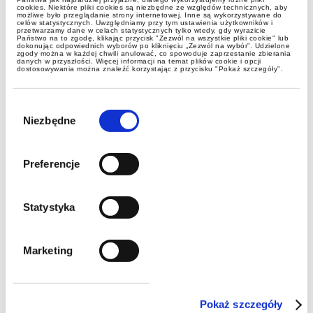
cookies. Niektóre pliki cookies są niezbędne ze względów technicznych, aby
możliwe było przeglądanie strony internetowej. Inne są wykorzystywane do
celów statystycznych. Uwzględniamy przy tym ustawienia użytkowników i
przetwarzamy dane w celach statystycznych tylko wtedy, gdy wyrazicie
Państwo na to zgodę, klikając przycisk "Zezwól na wszystkie pliki cookie" lub
dokonując odpowiednich wyborów po kliknięciu „Zezwól na wybór”. Udzielone
zgody można w każdej chwili anulować, co spowoduje zaprzestanie zbierania
danych w przyszłości. Więcej informacji na temat plików cookie i opcji
dostosowywania można znaleźć korzystając z przycisku "Pokaż szczegóły".
Wybór
zgody
Niezbędne
Lexplorers
Preferencje
Zasady wypełniania deklaracji
Statystyka
na podatek od nieruchomości w
przypadku korekty zobowiązania
Marketing
po przekroczeniu 100 zł
Pokaż szczegóły