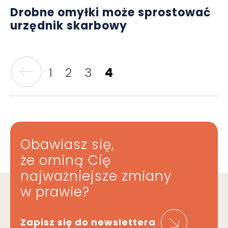
Drobne omyłki może sprostować
urzędnik skarbowy
1
2
3
4
Obawiasz się,
że ominą Cię
najważniejsze zmiany
w prawie?
Zapisz się do newslettera