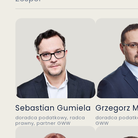
Sebastian Gumiela
Grzegorz 
doradca podatkowy, radca
doradca podatko
prawny, partner GWW
GWW