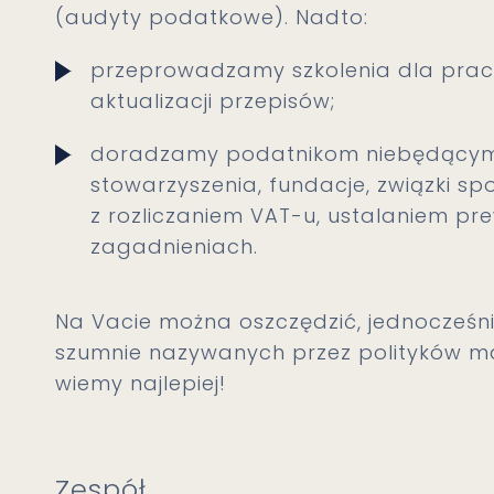
(audyty podatkowe). Nadto:
przeprowadzamy szkolenia dla praco
aktualizacji przepisów;
doradzamy podatnikom niebędącym p
stowarzyszenia, fundacje, związki s
z rozliczaniem VAT-u, ustalaniem pr
zagadnieniach.
Na Vacie można oszczędzić, jednocześn
szumnie nazywanych przez polityków ma
wiemy najlepiej!
Zespół