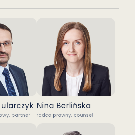
Mularczyk
Nina Berlińska
wy, partner
radca prawny, counsel