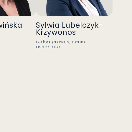
wińska
Sylwia Lubelczyk-
Krzywonos
radca prawny, senior
associate