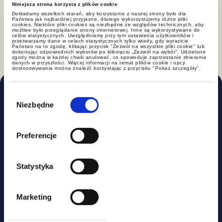
Niniejsza strona korzysta z plików cookie
Postępowania VAT
Dokładamy wszelkich starań, aby korzystanie z naszej strony było dla
Państwa jak najbardziej przyjazne, dlatego wykorzystujemy różne pliki
cookies. Niektóre pliki cookies są niezbędne ze względów technicznych, aby
możliwe było przeglądanie strony internetowej. Inne są wykorzystywane do
celów statystycznych. Uwzględniamy przy tym ustawienia użytkowników i
przetwarzamy dane w celach statystycznych tylko wtedy, gdy wyrazicie
Państwo na to zgodę, klikając przycisk "Zezwól na wszystkie pliki cookie" lub
dokonując odpowiednich wyborów po kliknięciu „Zezwól na wybór”. Udzielone
zgody można w każdej chwili anulować, co spowoduje zaprzestanie zbierania
danych w przyszłości. Więcej informacji na temat plików cookie i opcji
dostosowywania można znaleźć korzystając z przycisku "Pokaż szczegóły".
Projekty
Wybór
zgody
Niezbędne
Pomożemy Ci w najbardziej złożonym
Preferencje
wyzwaniu prawnym i podatkowym.
Wspólnie zdefiniujemy Twój problem, a
następnie opracujemy odpowiedni
Statystyka
sposób działania.
Marketing
Sprawdź, jak wspieramy naszych
klientów.