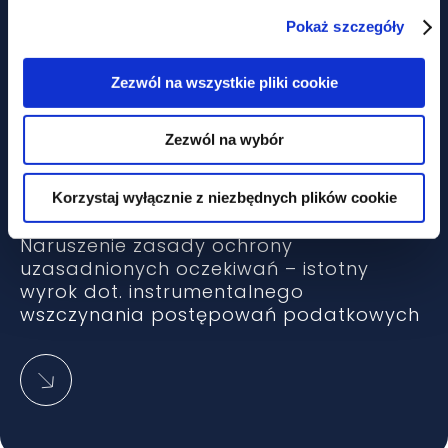
Pokaż szczegóły
Sukcesy w postępowaniach dotyczących
Zezwól na wszystkie pliki cookie
karuzeli VAT w branży FMCG
Zezwól na wybór
Korzystaj wyłącznie z niezbędnych plików cookie
Naruszenie zasady ochrony
uzasadnionych oczekiwań – istotny
wyrok dot. instrumentalnego
wszczynania postępowań podatkowych