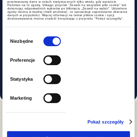
przetwarzamy dane w celach statystycznych tylko wtedy, gdy wyrazicie
rzecz Cellnex Telecom
Państwo na to zgodę, klikając przycisk "Zezwól na wszystkie pliki cookie" lub
dokonując odpowiednich wyborów po kliknięciu „Zezwól na wybór”. Udzielone
zgody można w każdej chwili anulować, co spowoduje zaprzestanie zbierania
danych w przyszłości. Więcej informacji na temat plików cookie i opcji
dostosowywania można znaleźć korzystając z przycisku "Pokaż szczegóły".
Wybór
zgody
Niezbędne
Doradztwo podatkowe przy sprzedaży
Polkomtel Infrastruktura
Preferencje
Statystyka
Marketing
Pokaż szczegóły
Aktualności