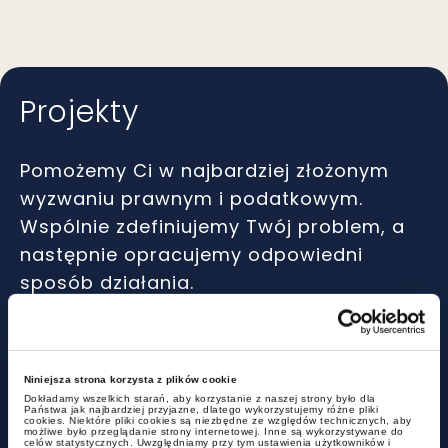
Projekty
Pomożemy Ci w najbardziej złożonym
wyzwaniu prawnym i podatkowym.
Wspólnie zdefiniujemy Twój problem, a
następnie opracujemy odpowiedni
sposób działania.
Sprawdź, jak wspieramy naszych
klientów.
Niniejsza strona korzysta z plików cookie
Dokładamy wszelkich starań, aby korzystanie z naszej strony było dla
Państwa jak najbardziej przyjazne, dlatego wykorzystujemy różne pliki
cookies. Niektóre pliki cookies są niezbędne ze względów technicznych, aby
możliwe było przeglądanie strony internetowej. Inne są wykorzystywane do
Sprzedaż Polkomtel Infrastruktura na
celów statystycznych. Uwzględniamy przy tym ustawienia użytkowników i