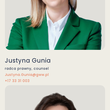
Justyna Gunia
radca prawny, counsel
Justyna.Gunia@gww.pl
+17 33 31 003