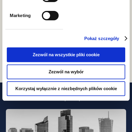
Aleksandra Witek
aplikantka radcowska, junior associate
Marketing
Aleksandra.Witek@gww.pl
+17 333 10 10
Podziel się
Pokaż szczegóły
Zezwól na wszystkie pliki cookie
Zezwól na wybór
Korzystaj wyłącznie z niezbędnych plików cookie
Powiązane wpisy