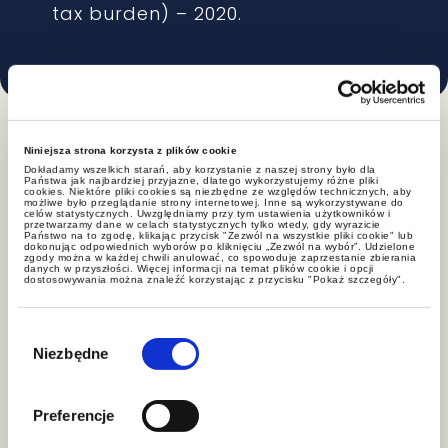
tax burden) – 2020.
Niniejsza strona korzysta z plików cookie
Dokładamy wszelkich starań, aby korzystanie z naszej strony było dla
Państwa jak najbardziej przyjazne, dlatego wykorzystujemy różne pliki
Specializations
cookies. Niektóre pliki cookies są niezbędne ze względów technicznych, aby
możliwe było przeglądanie strony internetowej. Inne są wykorzystywane do
celów statystycznych. Uwzględniamy przy tym ustawienia użytkowników i
przetwarzamy dane w celach statystycznych tylko wtedy, gdy wyrazicie
Państwo na to zgodę, klikając przycisk "Zezwól na wszystkie pliki cookie" lub
dokonując odpowiednich wyborów po kliknięciu „Zezwól na wybór”. Udzielone
zgody można w każdej chwili anulować, co spowoduje zaprzestanie zbierania
danych w przyszłości. Więcej informacji na temat plików cookie i opcji
Civil and commercial contracts
dostosowywania można znaleźć korzystając z przycisku "Pokaż szczegóły".
Wybór
zgody
Niezbędne
Property tax
Preferencje