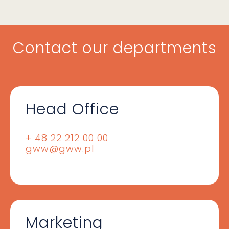
Contact our departments
Head Office
+ 48 22 212 00 00
gww@gww.pl
Marketing