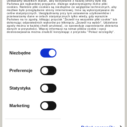
Dokładamy wszelkich starań, aby korzystanie z naszej strony było dla
Państwa jak najbardziej przyjazne, dlatego wykorzystujemy różne pliki
Newsletter
cookies. Niektóre pliki cookies są niezbędne ze względów technicznych, aby
możliwe było przeglądanie strony internetowej. Inne są wykorzystywane do
GWW LEGAL/GWW TAX
celów statystycznych. Uwzględniamy przy tym ustawienia użytkowników i
przetwarzamy dane w celach statystycznych tylko wtedy, gdy wyrazicie
Państwo na to zgodę, klikając przycisk "Zezwól na wszystkie pliki cookie" lub
dokonując odpowiednich wyborów po kliknięciu „Zezwól na wybór”. Udzielone
zgody można w każdej chwili anulować, co spowoduje zaprzestanie zbierania
danych w przyszłości. Więcej informacji na temat plików cookie i opcji
dostosowywania można znaleźć korzystając z przycisku "Pokaż szczegóły".
Monitoring
Wybór
GWW LEGAL/GWW TAX
zgody
Niezbędne
Preferencje
Breaches of law
GWW TAX
Statystyka
Marketing
Breaches of law
GWW LEGAL