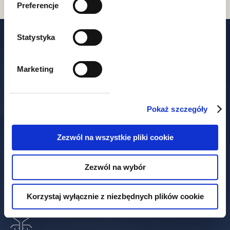
Preferencje
Statystyka
Our offices
Marketing
Warszawa
Pokaż szczegóły
ul. Książęca 4
Zezwól na wszystkie pliki cookie
00-498 Warszawa
+48 22 212 00 00
t.
Zezwól na wybór
+48 22 212 00 01
f.
warszawa@gww.pl
Korzystaj wyłącznie z niezbędnych plików cookie