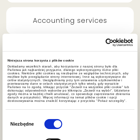
Accounting services
Niniejsza strona korzysta z plików cookie
Concerned about
Dokładamy wszelkich starań, aby korzystanie z naszej strony było dla
Państwa jak najbardziej przyjazne, dlatego wykorzystujemy różne pliki
cookies. Niektóre pliki cookies są niezbędne ze względów technicznych, aby
complicated legal
możliwe było przeglądanie strony internetowej. Inne są wykorzystywane do
celów statystycznych. Uwzględniamy przy tym ustawienia użytkowników i
przetwarzamy dane w celach statystycznych tylko wtedy, gdy wyrazicie
challenge?
Państwo na to zgodę, klikając przycisk "Zezwól na wszystkie pliki cookie" lub
dokonując odpowiednich wyborów po kliknięciu „Zezwól na wybór”. Udzielone
zgody można w każdej chwili anulować, co spowoduje zaprzestanie zbierania
danych w przyszłości. Więcej informacji na temat plików cookie i opcji
dostosowywania można znaleźć korzystając z przycisku "Pokaż szczegóły".
Wybór
Contact us
zgody
Niezbędne