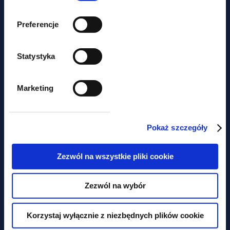
Preferencje
Case Study
Statystyka
Legal services for the
organisation of both The Men's
and Womens’s Volleyball World
Marketing
Championships 2022
Pokaż szczegóły
Zezwól na wszystkie pliki cookie
Zezwól na wybór
Korzystaj wyłącznie z niezbędnych plików cookie
Case Study