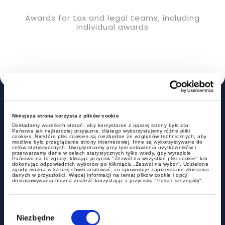
Awards for tax and legal teams, including
individual awards
A
Experience
Niniejsza strona korzysta z plików cookie
Dokładamy wszelkich starań, aby korzystanie z naszej strony było dla
Państwa jak najbardziej przyjazne, dlatego wykorzystujemy różne pliki
cookies. Niektóre pliki cookies są niezbędne ze względów technicznych, aby
możliwe było przeglądanie strony internetowej. Inne są wykorzystywane do
celów statystycznych. Uwzględniamy przy tym ustawienia użytkowników i
przetwarzamy dane w celach statystycznych tylko wtedy, gdy wyrazicie
Państwo na to zgodę, klikając przycisk "Zezwól na wszystkie pliki cookie" lub
dokonując odpowiednich wyborów po kliknięciu „Zezwól na wybór”. Udzielone
zgody można w każdej chwili anulować, co spowoduje zaprzestanie zbierania
danych w przyszłości. Więcej informacji na temat plików cookie i opcji
dostosowywania można znaleźć korzystając z przycisku "Pokaż szczegóły".
Wybór
zgody
Niezbędne