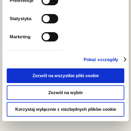
Preferencje
Statystyka
Transport, shipping and logistics
Marketing
Judicial and arbitration proceedings
Pokaż szczegóły
Commercialisation of space
Zezwól na wszystkie pliki cookie
Life science
Zezwól na wybór
Korzystaj wyłącznie z niezbędnych plików cookie