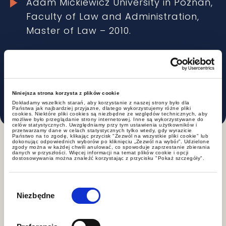
Adam Mickiewicz University in Poznań,
Faculty of Law and Administration,
Master of Law – 2010.
Lawyer’s apprenticeship at the
Wielkopolska Bar Association
completed with the bar exam – 2014.
Niniejsza strona korzysta z plików cookie
Dokładamy wszelkich starań, aby korzystanie z naszej strony było dla
Państwa jak najbardziej przyjazne, dlatego wykorzystujemy różne pliki
cookies. Niektóre pliki cookies są niezbędne ze względów technicznych, aby
możliwe było przeglądanie strony internetowej. Inne są wykorzystywane do
celów statystycznych. Uwzględniamy przy tym ustawienia użytkowników i
przetwarzamy dane w celach statystycznych tylko wtedy, gdy wyrazicie
Państwo na to zgodę, klikając przycisk "Zezwól na wszystkie pliki cookie" lub
dokonując odpowiednich wyborów po kliknięciu „Zezwól na wybór”. Udzielone
zgody można w każdej chwili anulować, co spowoduje zaprzestanie zbierania
danych w przyszłości. Więcej informacji na temat plików cookie i opcji
dostosowywania można znaleźć korzystając z przycisku "Pokaż szczegóły".
Specializations
Wybór
zgody
Niezbędne
Civil and commercial contracts