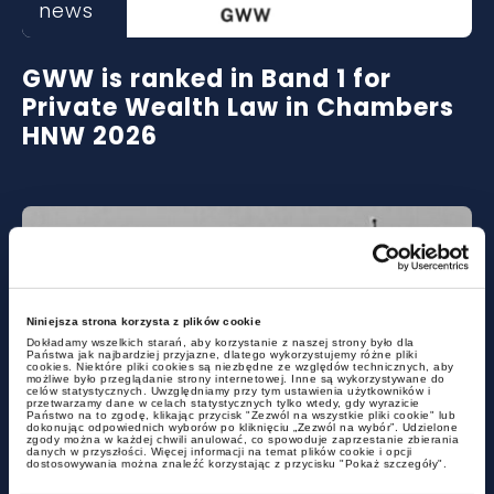
news
GWW is ranked in Band 1 for
Private Wealth Law in Chambers
HNW 2026
Niniejsza strona korzysta z plików cookie
Dokładamy wszelkich starań, aby korzystanie z naszej strony było dla
Państwa jak najbardziej przyjazne, dlatego wykorzystujemy różne pliki
cookies. Niektóre pliki cookies są niezbędne ze względów technicznych, aby
możliwe było przeglądanie strony internetowej. Inne są wykorzystywane do
celów statystycznych. Uwzględniamy przy tym ustawienia użytkowników i
Lexplorers
przetwarzamy dane w celach statystycznych tylko wtedy, gdy wyrazicie
Państwo na to zgodę, klikając przycisk "Zezwól na wszystkie pliki cookie" lub
dokonując odpowiednich wyborów po kliknięciu „Zezwól na wybór”. Udzielone
zgody można w każdej chwili anulować, co spowoduje zaprzestanie zbierania
danych w przyszłości. Więcej informacji na temat plików cookie i opcji
Acquisition of Polish citizenship
dostosowywania można znaleźć korzystając z przycisku "Pokaż szczegóły".