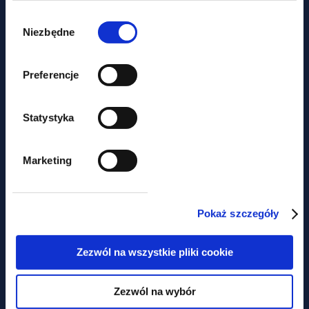
by a Brazilian citizen and the
Wybór
issue of dual citizenship
zgody
Niezbędne
Preferencje
Statystyka
Marketing
news
Pokaż szczegóły
New regulations on transparency
Zezwól na wszystkie pliki cookie
of remuneration in the
recruitment process
Zezwól na wybór