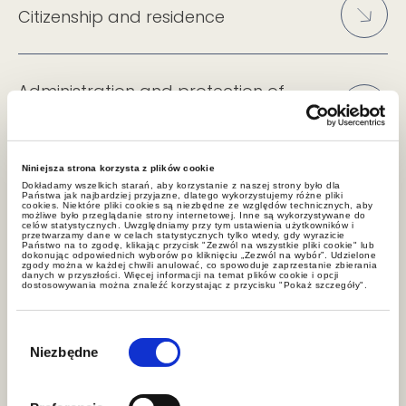
Citizenship and residence
Administration and protection of
family assets
Niniejsza strona korzysta z plików cookie
Estate planning and succession
Dokładamy wszelkich starań, aby korzystanie z naszej strony było dla
Państwa jak najbardziej przyjazne, dlatego wykorzystujemy różne pliki
cookies. Niektóre pliki cookies są niezbędne ze względów technicznych, aby
możliwe było przeglądanie strony internetowej. Inne są wykorzystywane do
celów statystycznych. Uwzględniamy przy tym ustawienia użytkowników i
przetwarzamy dane w celach statystycznych tylko wtedy, gdy wyrazicie
Państwo na to zgodę, klikając przycisk "Zezwól na wszystkie pliki cookie" lub
Tax planning
dokonując odpowiednich wyborów po kliknięciu „Zezwól na wybór”. Udzielone
zgody można w każdej chwili anulować, co spowoduje zaprzestanie zbierania
danych w przyszłości. Więcej informacji na temat plików cookie i opcji
dostosowywania można znaleźć korzystając z przycisku "Pokaż szczegóły".
Anti-Money Laundering (AML)
Wybór
zgody
Niezbędne