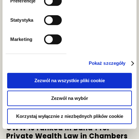
Preferencje
Statystyka
News
Marketing
Pokaż szczegóły
Zezwól na wszystkie pliki cookie
Zezwól na wybór
news
Korzystaj wyłącznie z niezbędnych plików cookie
GWW is ranked in Band 1 for
Private Wealth Law in Chambers