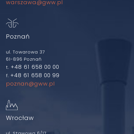
warszawa@gww.pl
Poznań
ul. Towarowa 37
61-896 Poznań
+48 61 658 00 00
t.
+48 61 658 00 99
f.
poznan@gww.pl
Wrocław
ul. Stawowa 6/17