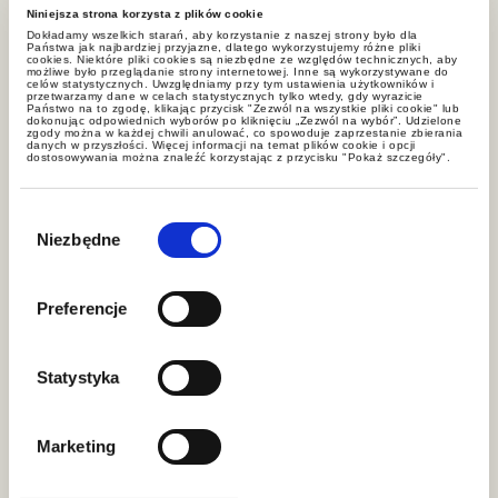
Niniejsza strona korzysta z plików cookie
Dokładamy wszelkich starań, aby korzystanie z naszej strony było dla
Państwa jak najbardziej przyjazne, dlatego wykorzystujemy różne pliki
cookies. Niektóre pliki cookies są niezbędne ze względów technicznych, aby
możliwe było przeglądanie strony internetowej. Inne są wykorzystywane do
celów statystycznych. Uwzględniamy przy tym ustawienia użytkowników i
przetwarzamy dane w celach statystycznych tylko wtedy, gdy wyrazicie
Państwo na to zgodę, klikając przycisk "Zezwól na wszystkie pliki cookie" lub
dokonując odpowiednich wyborów po kliknięciu „Zezwól na wybór”. Udzielone
zgody można w każdej chwili anulować, co spowoduje zaprzestanie zbierania
danych w przyszłości. Więcej informacji na temat plików cookie i opcji
dostosowywania można znaleźć korzystając z przycisku "Pokaż szczegóły".
Wybór
zgody
Niezbędne
Marta Lipińska
Preferencje
radca prawny, counsel
Marta.Lipinska@gww.pl
+22 212 00 00
Statystyka
Share
Marketing