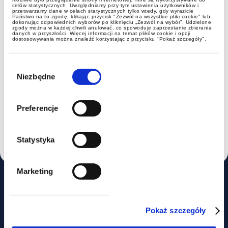
celów statystycznych. Uwzględniamy przy tym ustawienia użytkowników i
przetwarzamy dane w celach statystycznych tylko wtedy, gdy wyrazicie
Państwo na to zgodę, klikając przycisk "Zezwól na wszystkie pliki cookie" lub
dokonując odpowiednich wyborów po kliknięciu „Zezwól na wybór”. Udzielone
zgody można w każdej chwili anulować, co spowoduje zaprzestanie zbierania
danych w przyszłości. Więcej informacji na temat plików cookie i opcji
dostosowywania można znaleźć korzystając z przycisku "Pokaż szczegóły".
Wybór
zgody
Niezbędne
Awards for tax and legal teams, including
individual awards
Preferencje
Statystyka
Marketing
Experience
Pokaż szczegóły