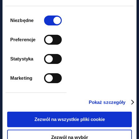
Wybór
zgody
Niezbędne
Preferencje
Case Study
Statystyka
Sale of Alumetal shares – tax
advice for major shareholders
Marketing
Pokaż szczegóły
Zezwól na wszystkie pliki cookie
Zezwól na wybór