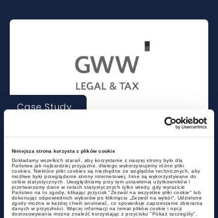
Case Study
Legal services for the
organisation of both The Men's
Niniejsza strona korzysta z plików cookie
and Womens’s Volleyball World
Dokładamy wszelkich starań, aby korzystanie z naszej strony było dla
Państwa jak najbardziej przyjazne, dlatego wykorzystujemy różne pliki
Championships 2022
cookies. Niektóre pliki cookies są niezbędne ze względów technicznych, aby
możliwe było przeglądanie strony internetowej. Inne są wykorzystywane do
celów statystycznych. Uwzględniamy przy tym ustawienia użytkowników i
przetwarzamy dane w celach statystycznych tylko wtedy, gdy wyrazicie
Państwo na to zgodę, klikając przycisk "Zezwól na wszystkie pliki cookie" lub
dokonując odpowiednich wyborów po kliknięciu „Zezwól na wybór”. Udzielone
zgody można w każdej chwili anulować, co spowoduje zaprzestanie zbierania
danych w przyszłości. Więcej informacji na temat plików cookie i opcji
dostosowywania można znaleźć korzystając z przycisku "Pokaż szczegóły".