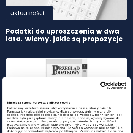
aktualności
Podatki do uproszczenia w dwa
lata. Wiemy, jakie są propozycje
Niniejsza strona korzysta z plików cookie
Dokładamy wszelkich starań, aby korzystanie z naszej strony było dla
aktualności
Państwa jak najbardziej przyjazne, dlatego wykorzystujemy różne pliki
cookies. Niektóre pliki cookies są niezbędne ze względów technicznych, aby
możliwe było przeglądanie strony internetowej. Inne są wykorzystywane do
celów statystycznych. Uwzględniamy przy tym ustawienia użytkowników i
przetwarzamy dane w celach statystycznych tylko wtedy, gdy wyrazicie
Eksport zamiast WDT – kiedy
Państwo na to zgodę, klikając przycisk "Zezwól na wszystkie pliki cookie" lub
dokonując odpowiednich wyborów po kliknięciu „Zezwól na wybór”. Udzielone