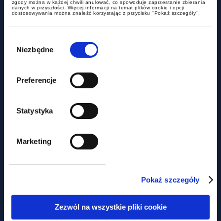
możliwa jest reklasyfikacja
zgody można w każdej chwili anulować, co spowoduje zaprzestanie zbierania
danych w przyszłości. Więcej informacji na temat plików cookie i opcji
dostosowywania można znaleźć korzystając z przycisku "Pokaż szczegóły".
transakcji dla celów VAT?
Wybór
zgody
Niezbędne
Preferencje
Statystyka
dokumenty do pobrania
Marketing
Sztafeta pokoleń – prawne i
Pokaż szczegóły
podatkowe aspekty planowania
sukcesyjnego
Zezwól na wszystkie pliki cookie