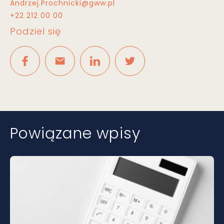
Andrzej.Prochnicki@gww.pl
+22 212 00 00
Podziel się
Powiązane wpisy