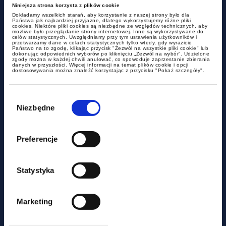
Niniejsza strona korzysta z plików cookie
Dokładamy wszelkich starań, aby korzystanie z naszej strony było dla
Państwa jak najbardziej przyjazne, dlatego wykorzystujemy różne pliki
Więcej Projektów
cookies. Niektóre pliki cookies są niezbędne ze względów technicznych, aby
możliwe było przeglądanie strony internetowej. Inne są wykorzystywane do
celów statystycznych. Uwzględniamy przy tym ustawienia użytkowników i
przetwarzamy dane w celach statystycznych tylko wtedy, gdy wyrazicie
Państwo na to zgodę, klikając przycisk "Zezwól na wszystkie pliki cookie" lub
dokonując odpowiednich wyborów po kliknięciu „Zezwól na wybór”. Udzielone
zgody można w każdej chwili anulować, co spowoduje zaprzestanie zbierania
danych w przyszłości. Więcej informacji na temat plików cookie i opcji
dostosowywania można znaleźć korzystając z przycisku "Pokaż szczegóły".
Sprzedaż Polkomtel Infrastruktura na
rzecz Cellnex Telecom
Wybór
zgody
Niezbędne
Preferencje
Doradztwo podatkowe przy nabyciu
Statystyka
hotelu Belvedere
Marketing