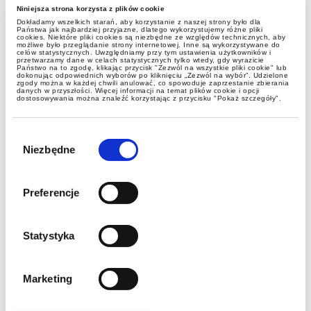
Niniejsza strona korzysta z plików cookie
Dokładamy wszelkich starań, aby korzystanie z naszej strony było dla
aktualności
Państwa jak najbardziej przyjazne, dlatego wykorzystujemy różne pliki
cookies. Niektóre pliki cookies są niezbędne ze względów technicznych, aby
możliwe było przeglądanie strony internetowej. Inne są wykorzystywane do
celów statystycznych. Uwzględniamy przy tym ustawienia użytkowników i
przetwarzamy dane w celach statystycznych tylko wtedy, gdy wyrazicie
Państwo na to zgodę, klikając przycisk "Zezwól na wszystkie pliki cookie" lub
Oferta praktyk w zespole cen
dokonując odpowiednich wyborów po kliknięciu „Zezwól na wybór”. Udzielone
zgody można w każdej chwili anulować, co spowoduje zaprzestanie zbierania
transferowych
danych w przyszłości. Więcej informacji na temat plików cookie i opcji
dostosowywania można znaleźć korzystając z przycisku "Pokaż szczegóły".
Wybór
zgody
Niezbędne
Preferencje
Statystyka
aktualności
Marketing
Termin raportowania spółek