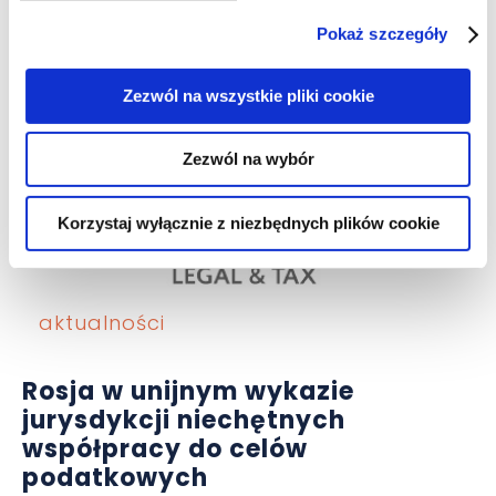
nieruchomościowych mija wraz z
Pokaż szczegóły
końcem marca
Zezwól na wszystkie pliki cookie
Zezwól na wybór
Korzystaj wyłącznie z niezbędnych plików cookie
aktualności
Rosja w unijnym wykazie
jurysdykcji niechętnych
współpracy do celów
podatkowych