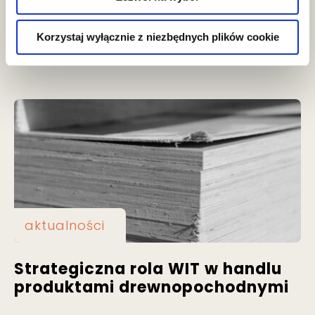
celnych w postępowaniach
prowadzonych przez polskie
Korzystaj wyłącznie z niezbędnych plików cookie
organy celne
aktualności
Strategiczna rola WIT w handlu
produktami drewnopochodnymi