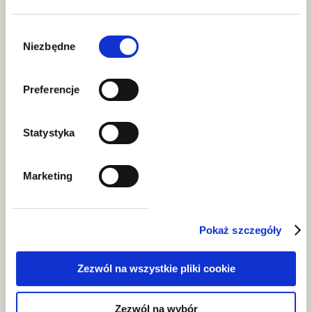
aktualności
Wybór
Porozumienie polityczne w
zgody
Niezbędne
sprawie zniesienia progu 150 EUR
dla przesyłek e-commerce -
Preferencje
zmiany już w 2026 r.?
Statystyka
Marketing
Pokaż szczegóły
aktualności
Zezwól na wszystkie pliki cookie
Dokumenty chińskich władz
Zezwól na wybór