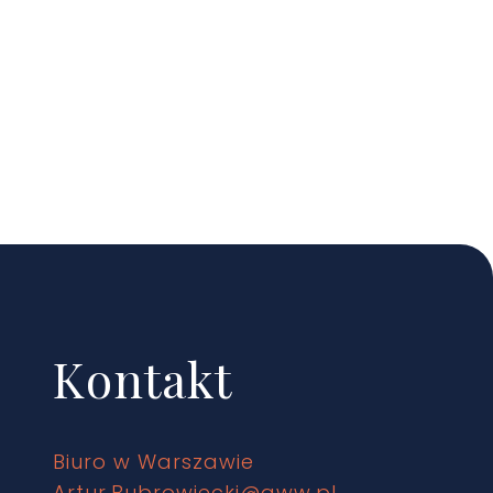
Kontakt
Biuro w Warszawie
Artur.Bubrowiecki@gww.pl