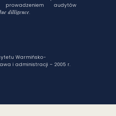
 prowadzeniem audytów
due dilligence
.
rsytetu Warmińsko-
wa i administracji – 2005 r.