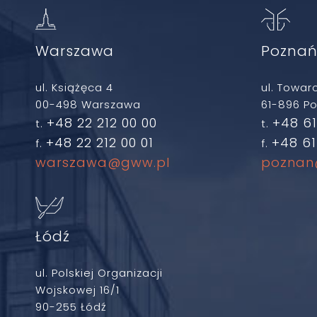
Warszawa
Pozna
ul. Książęca 4
ul. Towar
00-498 Warszawa
61-896 P
+48 22 212 00 00
+48 61
t.
t.
+48 22 212 00 01
+48 61
f.
f.
warszawa@gww.pl
poznan
Łódź
ul. Polskiej Organizacji
Wojskowej 16/1
90-255 Łódź