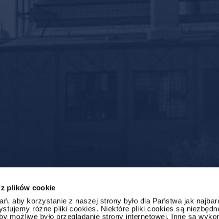
 z plików cookie
ń, aby korzystanie z naszej strony było dla Państwa jak najbar
stujemy różne pliki cookies. Niektóre pliki cookies są niezbędn
y możliwe było przeglądanie strony internetowej. Inne są wyk