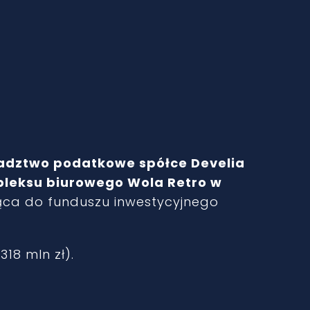
adztwo podatkowe spółce Develia
mpleksu biurowego Wola Retro w
ąca do funduszu inwestycyjnego
318 mln zł).