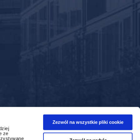
Zezwól na wszystkie pliki cookie
dziej
e ze
orzystywane