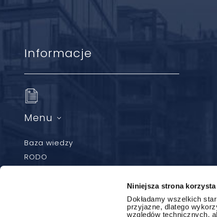
Informacje
Menu
Baza wiedzy
RODO
Newsletter
Polityka ciasteczek
Niniejsza strona korzysta
Sygnaliści
Dokładamy wszelkich stara
przyjazne, dlatego wykorzy
Kontakt
względów technicznych, ab