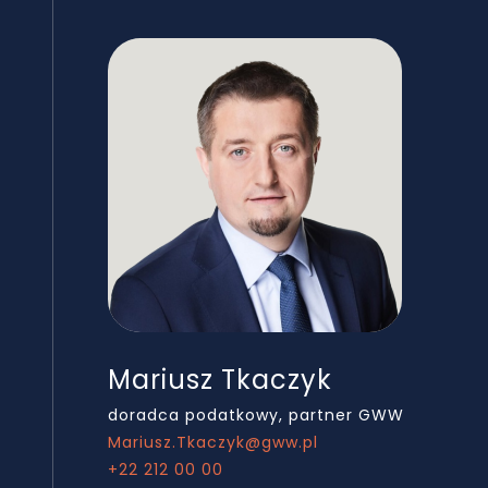
Mariusz Tkaczyk
Art
doradca podatkowy, partner GWW
dorad
Mariusz.Tkaczyk@gww.pl
Artur
+22 212 00 00
+22 21