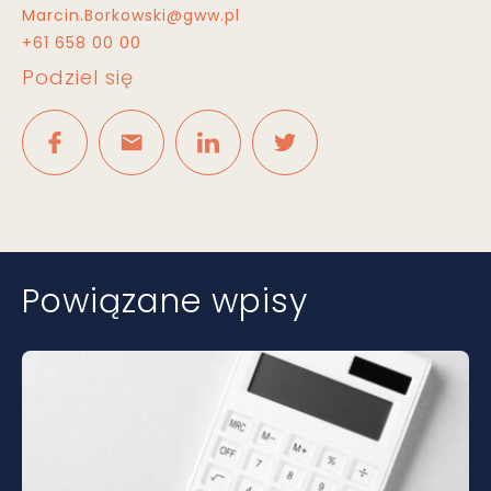
Marcin.Borkowski@gww.pl
+61 658 00 00
Podziel się
Powiązane wpisy