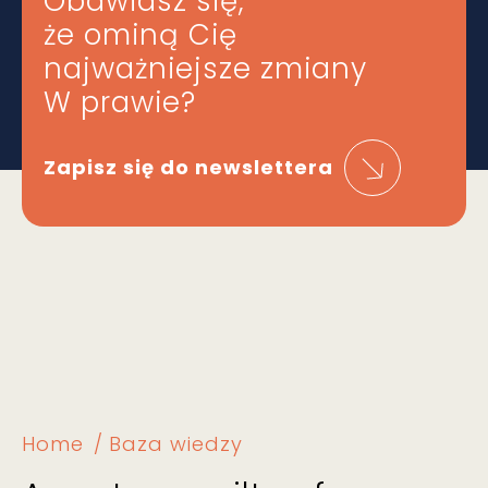
Obawiasz się,
że ominą Cię
najważniejsze zmiany
W prawie?
Zapisz się do newslettera
Home
Baza wiedzy