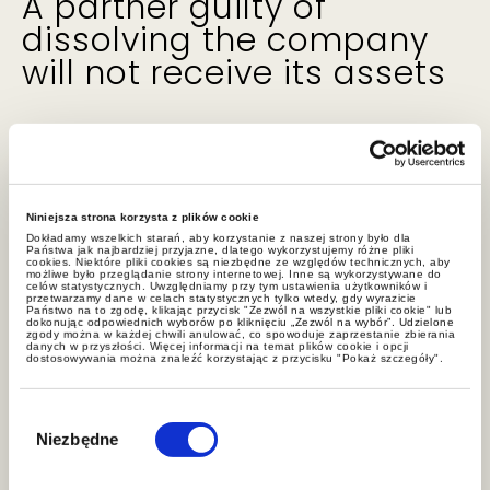
A partner guilty of
dissolving the company
will not receive its assets
16.11.2021
Business activity is often run by two
Niniejsza strona korzysta z plików cookie
partners in the form of a general
Dokładamy wszelkich starań, aby korzystanie z naszej strony było dla
Państwa jak najbardziej przyjazne, dlatego wykorzystujemy różne pliki
partnership. However, there may
cookies. Niektóre pliki cookies są niezbędne ze względów technicznych, aby
możliwe było przeglądanie strony internetowej. Inne są wykorzystywane do
celów statystycznych. Uwzględniamy przy tym ustawienia użytkowników i
be a conflict between them. Will the
przetwarzamy dane w celach statystycznych tylko wtedy, gdy wyrazicie
Państwo na to zgodę, klikając przycisk "Zezwól na wszystkie pliki cookie" lub
submission by one of the partners of
dokonując odpowiednich wyborów po kliknięciu „Zezwól na wybór”. Udzielone
zgody można w każdej chwili anulować, co spowoduje zaprzestanie zbierania
danych w przyszłości. Więcej informacji na temat plików cookie i opcji
a declaration on termination of the
dostosowywania można znaleźć korzystając z przycisku "Pokaż szczegóły".
deed of partnership lead to its
Wybór
dissolution?
zgody
Niezbędne
Marcin Borkowski, Ph.D.
, answers this