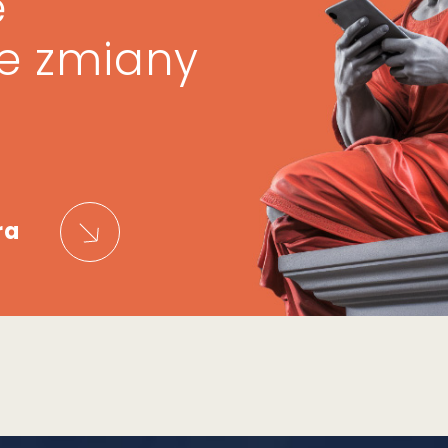
ę
ze zmiany
ra