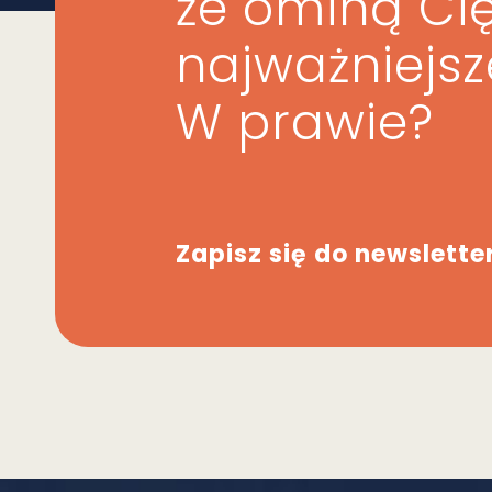
że ominą Ci
najważniejs
W prawie?
Zapisz się do newslette