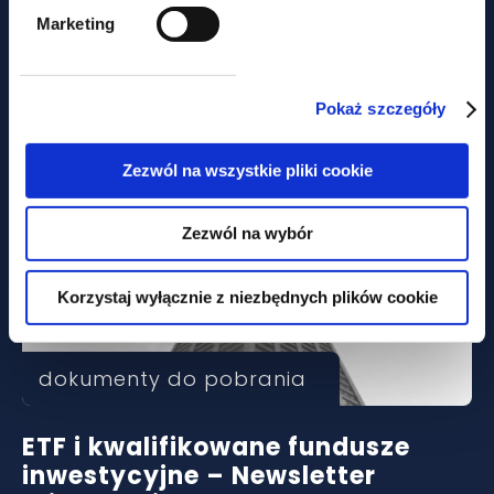
Marketing
dokumenty do pobrania
Proces Inwestycyjny 3/2026
Pokaż szczegóły
Zezwól na wszystkie pliki cookie
Zezwól na wybór
Korzystaj wyłącznie z niezbędnych plików cookie
dokumenty do pobrania
ETF i kwalifikowane fundusze
inwestycyjne – Newsletter