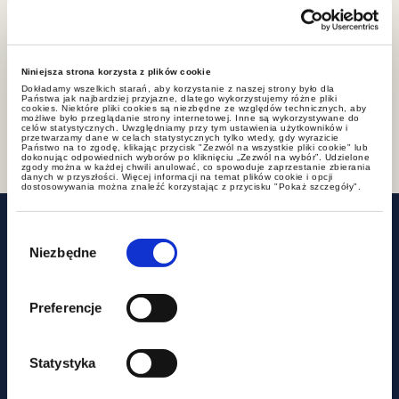
Kacper.Skalkowski@gww.pl
+22 212 00 00
Podziel się
Niniejsza strona korzysta z plików cookie
Dokładamy wszelkich starań, aby korzystanie z naszej strony było dla
Państwa jak najbardziej przyjazne, dlatego wykorzystujemy różne pliki
cookies. Niektóre pliki cookies są niezbędne ze względów technicznych, aby
możliwe było przeglądanie strony internetowej. Inne są wykorzystywane do
celów statystycznych. Uwzględniamy przy tym ustawienia użytkowników i
przetwarzamy dane w celach statystycznych tylko wtedy, gdy wyrazicie
Państwo na to zgodę, klikając przycisk "Zezwól na wszystkie pliki cookie" lub
dokonując odpowiednich wyborów po kliknięciu „Zezwól na wybór”. Udzielone
zgody można w każdej chwili anulować, co spowoduje zaprzestanie zbierania
danych w przyszłości. Więcej informacji na temat plików cookie i opcji
dostosowywania można znaleźć korzystając z przycisku "Pokaż szczegóły".
Powiązane wpisy
Wybór
zgody
Niezbędne
Preferencje
Statystyka