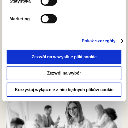
Statystyka
Marketing
Pokaż szczegóły
alerty
Zezwól na wszystkie pliki cookie
Nadchodzą zmiany w cenach
Zezwól na wybór
transferowych
Korzystaj wyłącznie z niezbędnych plików cookie