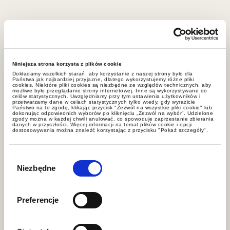
Specjalizacje
Niniejsza strona korzysta z plików cookie
Dokładamy wszelkich starań, aby korzystanie z naszej strony było dla
Państwa jak najbardziej przyjazne, dlatego wykorzystujemy różne pliki
cookies. Niektóre pliki cookies są niezbędne ze względów technicznych, aby
Zarządzanie ryzykiem i strategia
możliwe było przeglądanie strony internetowej. Inne są wykorzystywane do
celów statystycznych. Uwzględniamy przy tym ustawienia użytkowników i
podatkowa
przetwarzamy dane w celach statystycznych tylko wtedy, gdy wyrazicie
Państwo na to zgodę, klikając przycisk "Zezwól na wszystkie pliki cookie" lub
dokonując odpowiednich wyborów po kliknięciu „Zezwól na wybór”. Udzielone
zgody można w każdej chwili anulować, co spowoduje zaprzestanie zbierania
danych w przyszłości. Więcej informacji na temat plików cookie i opcji
dostosowywania można znaleźć korzystając z przycisku "Pokaż szczegóły".
Wybór
zgody
Niezbędne
Preferencje
Aktualności