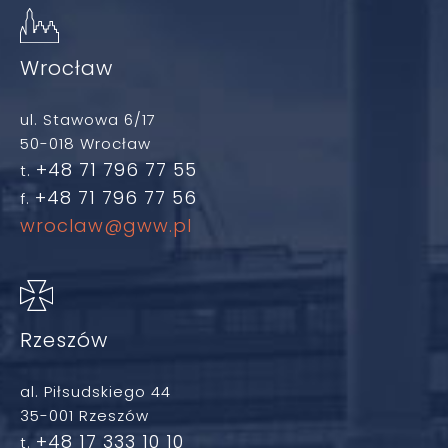
Wrocław
ul. Stawowa 6/17
50-018 Wrocław
+48 71 796 77 55
t.
+48 71 796 77 56
f.
wroclaw@gww.pl
Rzeszów
al. Piłsudskiego 44
35-001 Rzeszów
+48 17 333 10 10
t.