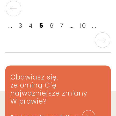
...
3
4
5
6
7
...
10
...
Obawiasz się,
że ominą Cię
najważniejsze zmiany
W prawie?