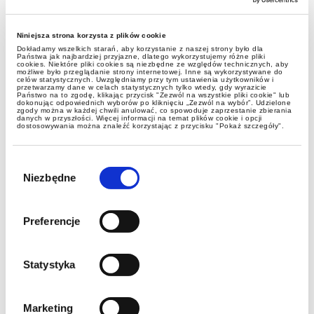
Niniejsza strona korzysta z plików cookie
Dokładamy wszelkich starań, aby korzystanie z naszej strony było dla
Państwa jak najbardziej przyjazne, dlatego wykorzystujemy różne pliki
cookies. Niektóre pliki cookies są niezbędne ze względów technicznych, aby
możliwe było przeglądanie strony internetowej. Inne są wykorzystywane do
celów statystycznych. Uwzględniamy przy tym ustawienia użytkowników i
przetwarzamy dane w celach statystycznych tylko wtedy, gdy wyrazicie
Państwo na to zgodę, klikając przycisk "Zezwól na wszystkie pliki cookie" lub
dokonując odpowiednich wyborów po kliknięciu „Zezwól na wybór”. Udzielone
zgody można w każdej chwili anulować, co spowoduje zaprzestanie zbierania
danych w przyszłości. Więcej informacji na temat plików cookie i opcji
dostosowywania można znaleźć korzystając z przycisku "Pokaż szczegóły".
alerty
Wybór
zgody
Nowe zasady dotyczące
Niezbędne
zwolnień lekarskich
Preferencje
Statystyka
Marketing