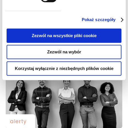
Pokaż szczegóły
aktualności
Zezwól na wszystkie pliki cookie
Nowe informacje o planowanych
wdrożeniach cyfrowych usług
podatkowych
Zezwól na wybór
Korzystaj wyłącznie z niezbędnych plików cookie
alerty