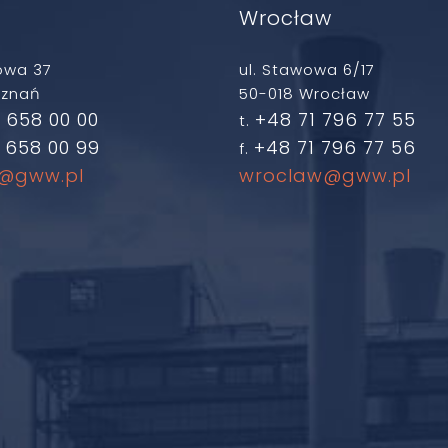
ń
Wrocław
owa 37
ul. Stawowa 6/17
oznań
50-018 Wrocław
 658 00 00
+48 71 796 77 55
t.
 658 00 99
+48 71 796 77 56
f.
@gww.pl
wroclaw@gww.pl