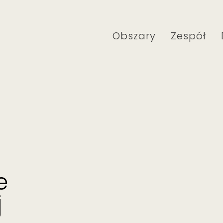
Obszary
Zespół
e
j