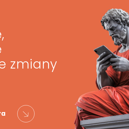
,
ę
ze zmiany
ra