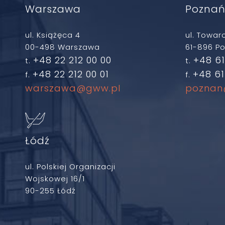
Warszawa
Pozna
ul. Książęca 4
ul. Towar
00-498 Warszawa
61-896 P
+48 22 212 00 00
+48 61
t.
t.
+48 22 212 00 01
+48 61
f.
f.
warszawa@gww.pl
poznan
Łódź
ul. Polskiej Organizacji
Wojskowej 16/1
90-255 Łódź