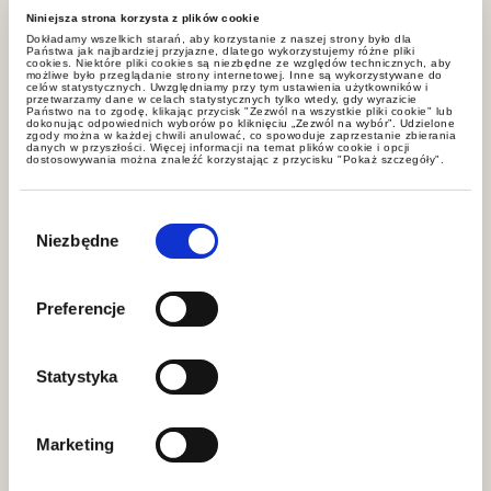
Niniejsza strona korzysta z plików cookie
Dokładamy wszelkich starań, aby korzystanie z naszej strony było dla
Państwa jak najbardziej przyjazne, dlatego wykorzystujemy różne pliki
cookies. Niektóre pliki cookies są niezbędne ze względów technicznych, aby
możliwe było przeglądanie strony internetowej. Inne są wykorzystywane do
celów statystycznych. Uwzględniamy przy tym ustawienia użytkowników i
przetwarzamy dane w celach statystycznych tylko wtedy, gdy wyrazicie
Państwo na to zgodę, klikając przycisk "Zezwól na wszystkie pliki cookie" lub
dokonując odpowiednich wyborów po kliknięciu „Zezwól na wybór”. Udzielone
zgody można w każdej chwili anulować, co spowoduje zaprzestanie zbierania
News
danych w przyszłości. Więcej informacji na temat plików cookie i opcji
dostosowywania można znaleźć korzystając z przycisku "Pokaż szczegóły".
Wybór
zgody
Niezbędne
Preferencje
Statystyka
news
Marketing
Promotions in the legal advisory