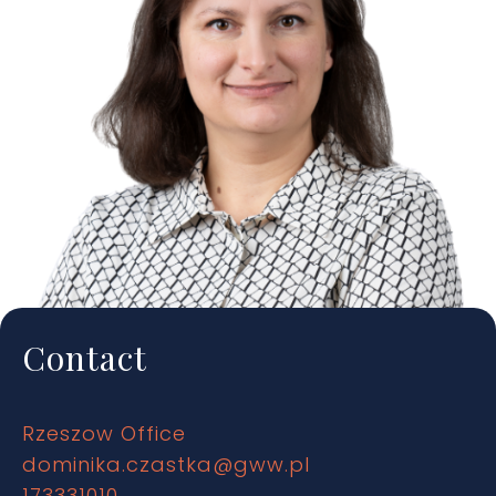
Contact
Rzeszow Office
dominika.czastka@gww.pl
173331010