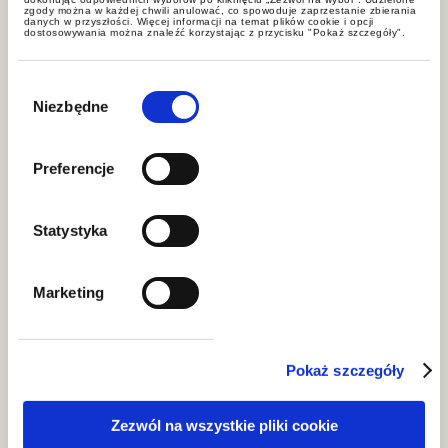
zgody można w każdej chwili anulować, co spowoduje zaprzestanie zbierania
danych w przyszłości. Więcej informacji na temat plików cookie i opcji
dostosowywania można znaleźć korzystając z przycisku "Pokaż szczegóły".
Wybór
zgody
Niezbędne
Preferencje
case study
Statystyka
Regulations on the employment
of foreign nationals – students
Marketing
Pokaż szczegóły
Zezwól na wszystkie pliki cookie