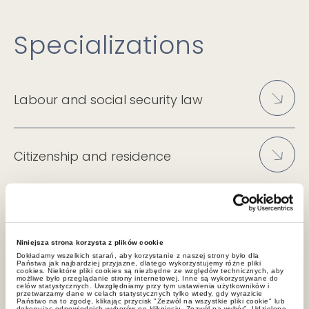
Specializations
Labour and social security law
Citizenship and residence
Niniejsza strona korzysta z plików cookie
Dokładamy wszelkich starań, aby korzystanie z naszej strony było dla
Państwa jak najbardziej przyjazne, dlatego wykorzystujemy różne pliki
cookies. Niektóre pliki cookies są niezbędne ze względów technicznych, aby
możliwe było przeglądanie strony internetowej. Inne są wykorzystywane do
celów statystycznych. Uwzględniamy przy tym ustawienia użytkowników i
News
przetwarzamy dane w celach statystycznych tylko wtedy, gdy wyrazicie
Państwo na to zgodę, klikając przycisk "Zezwól na wszystkie pliki cookie" lub
dokonując odpowiednich wyborów po kliknięciu „Zezwól na wybór”. Udzielone