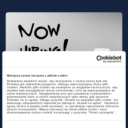
news
Niniejsza strona korzysta z plików cookie
Dokładamy wszelkich starań, aby korzystanie z naszej strony było dla
Państwa jak najbardziej przyjazne, dlatego wykorzystujemy różne pliki
New regulations on transparency
cookies. Niektóre pliki cookies są niezbędne ze względów technicznych, aby
możliwe było przeglądanie strony internetowej. Inne są wykorzystywane do
of remuneration in the
celów statystycznych. Uwzględniamy przy tym ustawienia użytkowników i
przetwarzamy dane w celach statystycznych tylko wtedy, gdy wyrazicie
Państwo na to zgodę, klikając przycisk "Zezwól na wszystkie pliki cookie" lub
recruitment process
dokonując odpowiednich wyborów po kliknięciu „Zezwól na wybór”. Udzielone
zgody można w każdej chwili anulować, co spowoduje zaprzestanie zbierania
danych w przyszłości. Więcej informacji na temat plików cookie i opcji
dostosowywania można znaleźć korzystając z przycisku "Pokaż szczegóły".
Wybór