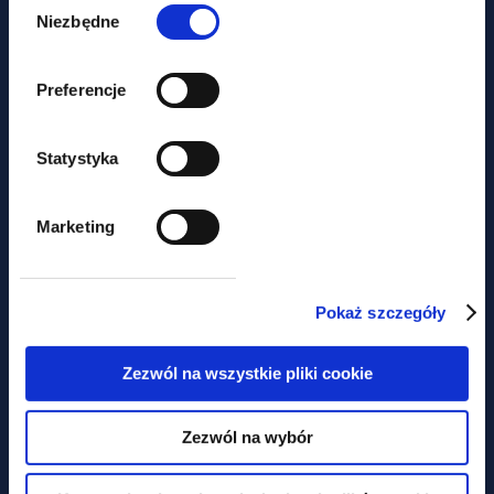
zgody
Niezbędne
Preferencje
Statystyka
news
Marketing
LABOUR LAW NEWSLETTER –
collective labour agreements
under new rules
Pokaż szczegóły
Zezwól na wszystkie pliki cookie
Concerned about
Zezwól na wybór
missing out
on key legal