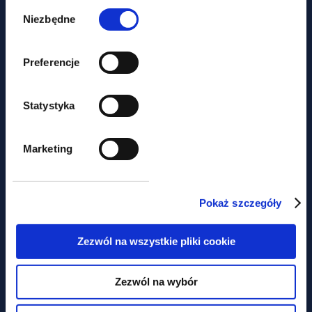
Wybór
zgody
Niezbędne
Preferencje
Statystyka
news
Marketing
LABOUR LAW NEWSLETTER –
collective labour agreements
under new rules
Pokaż szczegóły
Zezwól na wszystkie pliki cookie
Concerned about
Zezwól na wybór
missing out