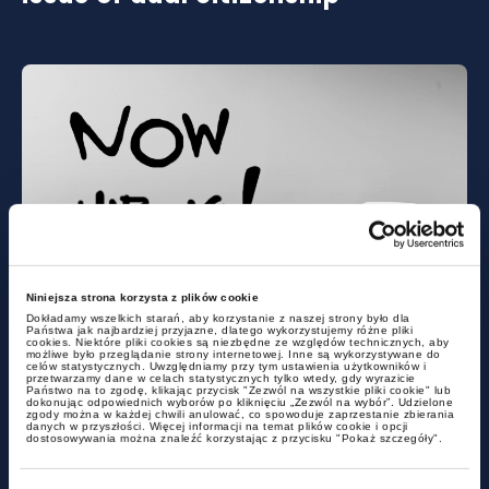
news
Niniejsza strona korzysta z plików cookie
Dokładamy wszelkich starań, aby korzystanie z naszej strony było dla
Państwa jak najbardziej przyjazne, dlatego wykorzystujemy różne pliki
cookies. Niektóre pliki cookies są niezbędne ze względów technicznych, aby
New regulations on transparency
możliwe było przeglądanie strony internetowej. Inne są wykorzystywane do
celów statystycznych. Uwzględniamy przy tym ustawienia użytkowników i
of remuneration in the
przetwarzamy dane w celach statystycznych tylko wtedy, gdy wyrazicie
Państwo na to zgodę, klikając przycisk "Zezwól na wszystkie pliki cookie" lub
recruitment process
dokonując odpowiednich wyborów po kliknięciu „Zezwól na wybór”. Udzielone
zgody można w każdej chwili anulować, co spowoduje zaprzestanie zbierania
danych w przyszłości. Więcej informacji na temat plików cookie i opcji
dostosowywania można znaleźć korzystając z przycisku "Pokaż szczegóły".