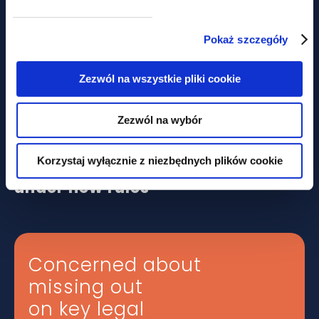
Pokaż szczegóły
Zezwól na wszystkie pliki cookie
news
Zezwól na wybór
LABOUR LAW NEWSLETTER –
Korzystaj wyłącznie z niezbędnych plików cookie
collective labour agreements
under new rules
Concerned about
missing out
on key legal