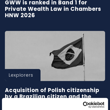
GWW is ranked in Band 1 for
Private Wealth Law in Chambers
HNW 2026
Lexplorers
Acquisition of Polish citizenship
by a Brazilian citizen and the
issue of dual citizenship