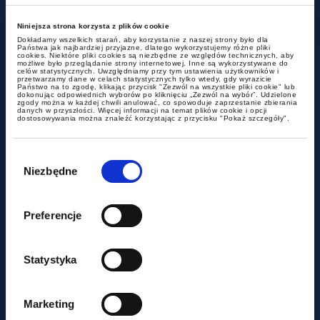
Niniejsza strona korzysta z plików cookie
Dokładamy wszelkich starań, aby korzystanie z naszej strony było dla
Państwa jak najbardziej przyjazne, dlatego wykorzystujemy różne pliki
cookies. Niektóre pliki cookies są niezbędne ze względów technicznych, aby
możliwe było przeglądanie strony internetowej. Inne są wykorzystywane do
celów statystycznych. Uwzględniamy przy tym ustawienia użytkowników i
przetwarzamy dane w celach statystycznych tylko wtedy, gdy wyrazicie
Państwo na to zgodę, klikając przycisk "Zezwól na wszystkie pliki cookie" lub
dokonując odpowiednich wyborów po kliknięciu „Zezwól na wybór”. Udzielone
zgody można w każdej chwili anulować, co spowoduje zaprzestanie zbierania
danych w przyszłości. Więcej informacji na temat plików cookie i opcji
dostosowywania można znaleźć korzystając z przycisku "Pokaż szczegóły".
Wybór
zgody
news
Niezbędne
New regulations on transparency
Preferencje
of remuneration in the
recruitment process
Statystyka
Marketing