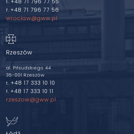
+48 71 796 77 55
t.
+48 71 796 77 56
f.
wroclaw@gww.pl
Rzeszów
al. Piłsudskiego 44
35-001 Rzeszów
+48 17 333 10 10
t.
+48 17 333 10 11
f.
rzeszow@gww.pl
Łódź