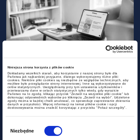
training courses
Niniejsza strona korzysta z plików cookie
Online conference | VAT in
Dokładamy wszelkich starań, aby korzystanie z naszej strony było dla
Państwa jak najbardziej przyjazne, dlatego wykorzystujemy różne pliki
practice
cookies. Niektóre pliki cookies są niezbędne ze względów technicznych, aby
możliwe było przeglądanie strony internetowej. Inne są wykorzystywane do
celów statystycznych. Uwzględniamy przy tym ustawienia użytkowników i
przetwarzamy dane w celach statystycznych tylko wtedy, gdy wyrazicie
Państwo na to zgodę, klikając przycisk "Zezwól na wszystkie pliki cookie" lub
dokonując odpowiednich wyborów po kliknięciu „Zezwól na wybór”. Udzielone
zgody można w każdej chwili anulować, co spowoduje zaprzestanie zbierania
danych w przyszłości. Więcej informacji na temat plików cookie i opcji
dostosowywania można znaleźć korzystając z przycisku "Pokaż szczegóły".
Wybór
zgody
Niezbędne