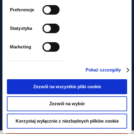
Preferencje
news
Statystyka
Online training | Revolution in
construction law, key aspects of
Marketing
changes from April 2024
Pokaż szczegóły
Concerned about
Zezwól na wszystkie pliki cookie
missing out
on key legal
Zezwól na wybór
developments?
Korzystaj wyłącznie z niezbędnych plików cookie
Subscribe to our newsletter