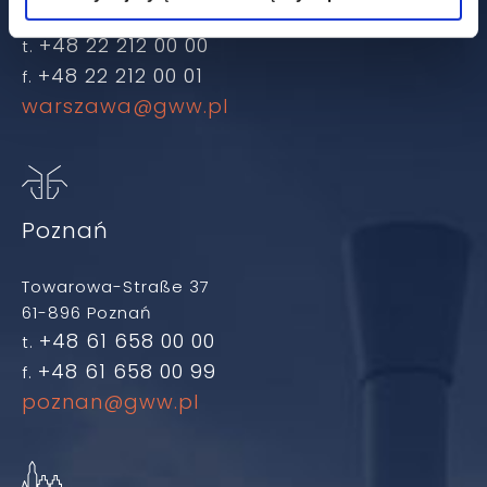
00-498 Warschau
+48 22 212 00 00
t.
+48 22 212 00 01
f.
warszawa@gww.pl
Poznań
Towarowa-Straße 37
61-896 Poznań
+48 61 658 00 00
t.
+48 61 658 00 99
f.
poznan@gww.pl