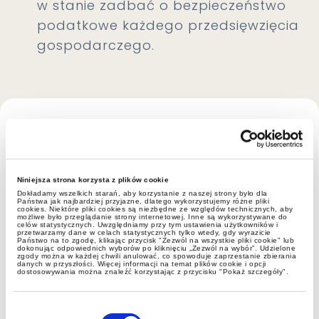
w stanie zadbać o bezpieczeństwo
podatkowe każdego przedsięwzięcia
gospodarczego.
Auszeichnungen und
Rankings
Niniejsza strona korzysta z plików cookie
Dokładamy wszelkich starań, aby korzystanie z naszej strony było dla
Państwa jak najbardziej przyjazne, dlatego wykorzystujemy różne pliki
cookies. Niektóre pliki cookies są niezbędne ze względów technicznych, aby
możliwe było przeglądanie strony internetowej. Inne są wykorzystywane do
celów statystycznych. Uwzględniamy przy tym ustawienia użytkowników i
przetwarzamy dane w celach statystycznych tylko wtedy, gdy wyrazicie
Państwo na to zgodę, klikając przycisk "Zezwól na wszystkie pliki cookie" lub
dokonując odpowiednich wyborów po kliknięciu „Zezwól na wybór”. Udzielone
zgody można w każdej chwili anulować, co spowoduje zaprzestanie zbierania
danych w przyszłości. Więcej informacji na temat plików cookie i opcji
dostosowywania można znaleźć korzystając z przycisku "Pokaż szczegóły".
Wybór
zgody