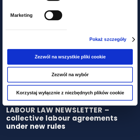
of remuneration in the
recruitment process
Marketing
Pokaż szczegóły
Zezwól na wszystkie pliki cookie
Zezwól na wybór
news
Korzystaj wyłącznie z niezbędnych plików cookie
LABOUR LAW NEWSLETTER –
collective labour agreements
under new rules