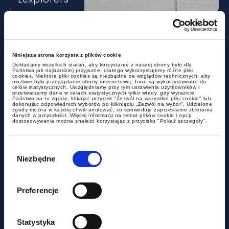
Acquisition of Polish citizenship
by a Brazilian citizen and the
issue of dual citizenship
Niniejsza strona korzysta z plików cookie
Dokładamy wszelkich starań, aby korzystanie z naszej strony było dla
Państwa jak najbardziej przyjazne, dlatego wykorzystujemy różne pliki
cookies. Niektóre pliki cookies są niezbędne ze względów technicznych, aby
możliwe było przeglądanie strony internetowej. Inne są wykorzystywane do
celów statystycznych. Uwzględniamy przy tym ustawienia użytkowników i
przetwarzamy dane w celach statystycznych tylko wtedy, gdy wyrazicie
Państwo na to zgodę, klikając przycisk "Zezwól na wszystkie pliki cookie" lub
dokonując odpowiednich wyborów po kliknięciu „Zezwól na wybór”. Udzielone
zgody można w każdej chwili anulować, co spowoduje zaprzestanie zbierania
danych w przyszłości. Więcej informacji na temat plików cookie i opcji
dostosowywania można znaleźć korzystając z przycisku "Pokaż szczegóły".
Wybór
zgody
Niezbędne
Preferencje
news
Statystyka
New regulations on transparency