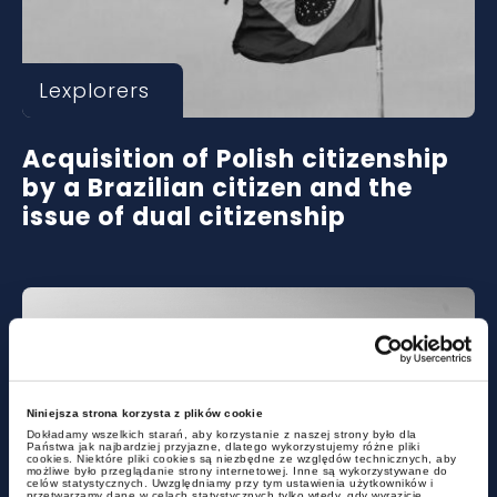
Lexplorers
Acquisition of Polish citizenship
by a Brazilian citizen and the
issue of dual citizenship
Niniejsza strona korzysta z plików cookie
Dokładamy wszelkich starań, aby korzystanie z naszej strony było dla
Państwa jak najbardziej przyjazne, dlatego wykorzystujemy różne pliki
cookies. Niektóre pliki cookies są niezbędne ze względów technicznych, aby
możliwe było przeglądanie strony internetowej. Inne są wykorzystywane do
celów statystycznych. Uwzględniamy przy tym ustawienia użytkowników i
przetwarzamy dane w celach statystycznych tylko wtedy, gdy wyrazicie