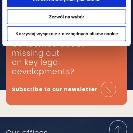
collective labour agreements
under new rules
Zezwól na wybór
Korzystaj wyłącznie z niezbędnych plików cookie
Concerned about
missing out
on key legal
developments?
Subscribe to our newsletter
Our offices