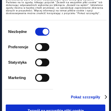
news
Państwo na to zgodę, klikając przycisk "Zezwól na wszystkie pliki cookie" lub
dokonując odpowiednich wyborów po kliknięciu „Zezwól na wybór”. Udzielone
zgody można w każdej chwili anulować, co spowoduje zaprzestanie zbierania
danych w przyszłości. Więcej informacji na temat plików cookie i opcji
dostosowywania można znaleźć korzystając z przycisku "Pokaż szczegóły".
New regulations on transparency
of remuneration in the
Wybór
zgody
recruitment process
Niezbędne
Preferencje
Statystyka
Marketing
news
Pokaż szczegóły
LABOUR LAW NEWSLETTER –
Zezwól na wszystkie pliki cookie