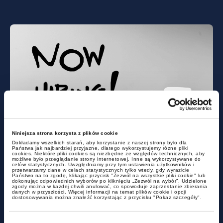
news
Niniejsza strona korzysta z plików cookie
Dokładamy wszelkich starań, aby korzystanie z naszej strony było dla
Państwa jak najbardziej przyjazne, dlatego wykorzystujemy różne pliki
New regulations on transparency
cookies. Niektóre pliki cookies są niezbędne ze względów technicznych, aby
możliwe było przeglądanie strony internetowej. Inne są wykorzystywane do
celów statystycznych. Uwzględniamy przy tym ustawienia użytkowników i
of remuneration in the
przetwarzamy dane w celach statystycznych tylko wtedy, gdy wyrazicie
Państwo na to zgodę, klikając przycisk "Zezwól na wszystkie pliki cookie" lub
recruitment process
dokonując odpowiednich wyborów po kliknięciu „Zezwól na wybór”. Udzielone
zgody można w każdej chwili anulować, co spowoduje zaprzestanie zbierania
danych w przyszłości. Więcej informacji na temat plików cookie i opcji
dostosowywania można znaleźć korzystając z przycisku "Pokaż szczegóły".
Wybór