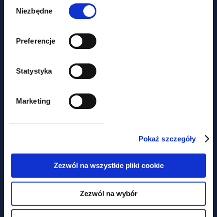
zgody
Niezbędne
Preferencje
Statystyka
news
Marketing
LABOUR LAW NEWSLETTER –
collective labour agreements
under new rules
Pokaż szczegóły
Zezwól na wszystkie pliki cookie
Concerned about
Zezwól na wybór
missing out
on key legal