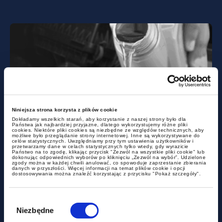
legal alerts
Niniejsza strona korzysta z plików cookie
Dokładamy wszelkich starań, aby korzystanie z naszej strony było dla
Państwa jak najbardziej przyjazne, dlatego wykorzystujemy różne pliki
cookies. Niektóre pliki cookies są niezbędne ze względów technicznych, aby
możliwe było przeglądanie strony internetowej. Inne są wykorzystywane do
Lubricating oil ‘returns’ to
celów statystycznych. Uwzględniamy przy tym ustawienia użytkowników i
przetwarzamy dane w celach statystycznych tylko wtedy, gdy wyrazicie
another warehouse? – without
Państwo na to zgodę, klikając przycisk "Zezwól na wszystkie pliki cookie" lub
dokonując odpowiednich wyborów po kliknięciu „Zezwól na wybór”. Udzielone
zgody można w każdej chwili anulować, co spowoduje zaprzestanie zbierania
excise duty suspension
danych w przyszłości. Więcej informacji na temat plików cookie i opcji
dostosowywania można znaleźć korzystając z przycisku "Pokaż szczegóły".
Wybór
zgody
Niezbędne