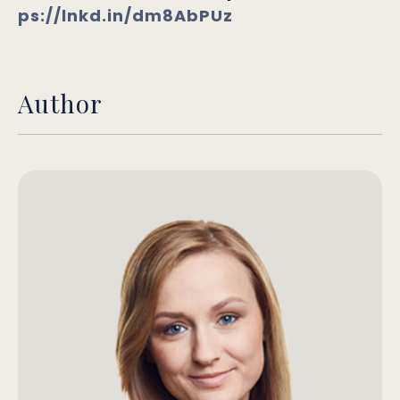
ps://lnkd.in/dm8AbPUz
Author