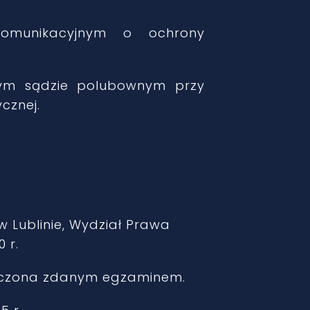
ekomunikacyjnym o ochrony
ałym sądzie polubownym przy
cznej.
w Lublinie, Wydział Prawa
 r.
ończona zdanym egzaminem.