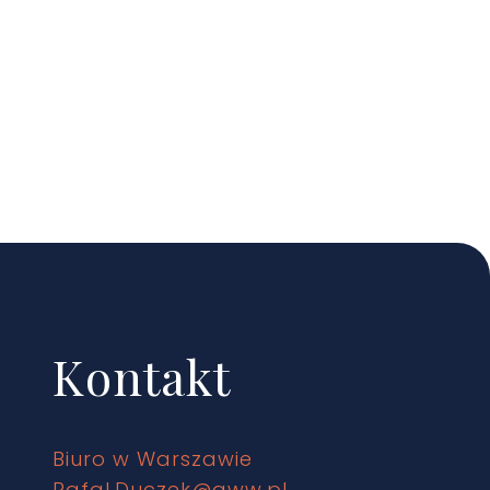
Kontakt
Biuro w Warszawie
Rafal.Duczek@gww.pl