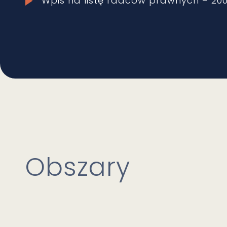
Wpis na listę radców prawnych – 200
Obszary