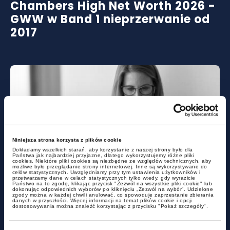
Chambers High Net Worth 2026 -
GWW w Band 1 nieprzerwanie od
2017
Niniejsza strona korzysta z plików cookie
Dokładamy wszelkich starań, aby korzystanie z naszej strony było dla
aktualności
Państwa jak najbardziej przyjazne, dlatego wykorzystujemy różne pliki
cookies. Niektóre pliki cookies są niezbędne ze względów technicznych, aby
możliwe było przeglądanie strony internetowej. Inne są wykorzystywane do
celów statystycznych. Uwzględniamy przy tym ustawienia użytkowników i
przetwarzamy dane w celach statystycznych tylko wtedy, gdy wyrazicie
Państwo na to zgodę, klikając przycisk "Zezwól na wszystkie pliki cookie" lub
Już teraz inspektor pracy może
dokonując odpowiednich wyborów po kliknięciu „Zezwól na wybór”. Udzielone
zgody można w każdej chwili anulować, co spowoduje zaprzestanie zbierania
zdecydować, że Twoja umowa
danych w przyszłości. Więcej informacji na temat plików cookie i opcji
dostosowywania można znaleźć korzystając z przycisku "Pokaż szczegóły".
B2B to w rzeczywistości etat