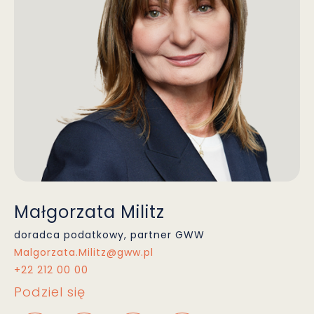
Małgorzata Militz
doradca podatkowy, partner GWW
Malgorzata.Militz@gww.pl
+22 212 00 00
Podziel się