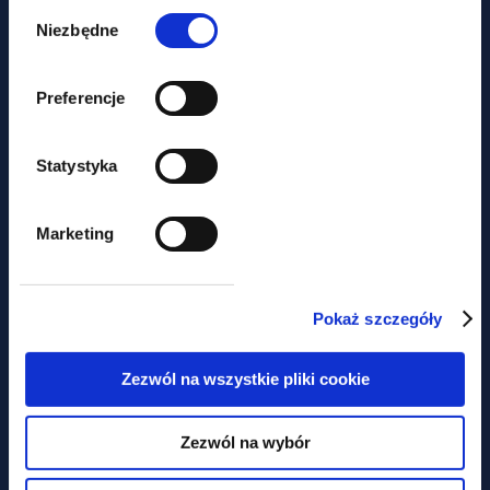
Wybór
zgody
Niezbędne
Preferencje
Statystyka
aktualności
Marketing
Czy miasto może być
Pokaż szczegóły
podatnikiem akcyzy?
Zezwól na wszystkie pliki cookie
Zezwól na wybór