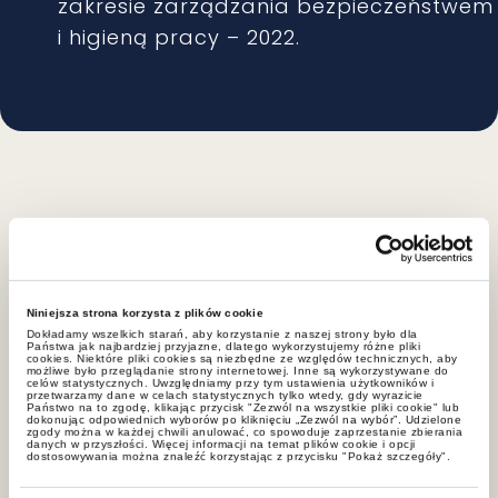
zakresie zarządzania bezpieczeństwem
i higieną pracy – 2022.
Specjalizacje
Niniejsza strona korzysta z plików cookie
Prawo pracy i ubezpieczeń
Dokładamy wszelkich starań, aby korzystanie z naszej strony było dla
Państwa jak najbardziej przyjazne, dlatego wykorzystujemy różne pliki
społecznych
cookies. Niektóre pliki cookies są niezbędne ze względów technicznych, aby
możliwe było przeglądanie strony internetowej. Inne są wykorzystywane do
celów statystycznych. Uwzględniamy przy tym ustawienia użytkowników i
przetwarzamy dane w celach statystycznych tylko wtedy, gdy wyrazicie
Państwo na to zgodę, klikając przycisk "Zezwól na wszystkie pliki cookie" lub
dokonując odpowiednich wyborów po kliknięciu „Zezwól na wybór”. Udzielone
zgody można w każdej chwili anulować, co spowoduje zaprzestanie zbierania
danych w przyszłości. Więcej informacji na temat plików cookie i opcji
Postępowania sądowe i arbitrażowe
dostosowywania można znaleźć korzystając z przycisku "Pokaż szczegóły".