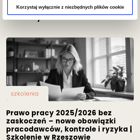
Zmiany w prawie pracy w 2026 r.
Korzystaj wyłącznie z niezbędnych plików cookie
- zapraszamy na bezpłatne
webinary
szkolenia
Prawo pracy 2025/2026 bez
zaskoczeń – nowe obowiązki
pracodawców, kontrole i ryzyka |
Szkolenie w Rzeszowie