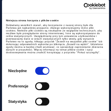
aktualności
Chambers High Net Worth 2026 -
Niniejsza strona korzysta z plików cookie
GWW w Band 1 nieprzerwanie od
Dokładamy wszelkich starań, aby korzystanie z naszej strony było dla
Państwa jak najbardziej przyjazne, dlatego wykorzystujemy różne pliki
2017
cookies. Niektóre pliki cookies są niezbędne ze względów technicznych, aby
możliwe było przeglądanie strony internetowej. Inne są wykorzystywane do
celów statystycznych. Uwzględniamy przy tym ustawienia użytkowników i
przetwarzamy dane w celach statystycznych tylko wtedy, gdy wyrazicie
Państwo na to zgodę, klikając przycisk "Zezwól na wszystkie pliki cookie" lub
dokonując odpowiednich wyborów po kliknięciu „Zezwól na wybór”. Udzielone
zgody można w każdej chwili anulować, co spowoduje zaprzestanie zbierania
danych w przyszłości. Więcej informacji na temat plików cookie i opcji
dostosowywania można znaleźć korzystając z przycisku "Pokaż szczegóły".
Wybór
zgody
Niezbędne
Preferencje
aktualności
Statystyka
Już teraz inspektor pracy może