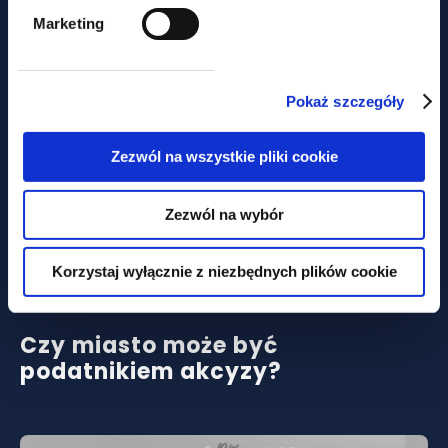
zdecydować, że Twoja umowa
Marketing
B2B to w rzeczywistości etat
Pokaż szczegóły
Zezwól na wszystkie pliki cookie
Zezwól na wybór
Korzystaj wyłącznie z niezbędnych plików cookie
aktualności
Czy miasto może być
podatnikiem akcyzy?