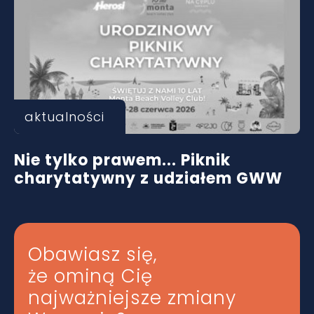
aktualności
Nie tylko prawem... Piknik
charytatywny z udziałem GWW
Obawiasz się,
że ominą Cię
najważniejsze zmiany