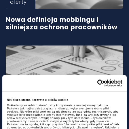
alerty
Nowa definicja mobbingu i
silniejsza ochrona pracowników
alerty
Niniejsza strona korzysta z plików cookie
Dokładamy wszelkich starań, aby korzystanie z naszej strony było dla
Państwa jak najbardziej przyjazne, dlatego wykorzystujemy różne pliki
cookies. Niektóre pliki cookies są niezbędne ze względów technicznych, aby
Duże zmiany w MDR –
możliwe było przeglądanie strony internetowej. Inne są wykorzystywane do
celów statystycznych. Uwzględniamy przy tym ustawienia użytkowników i
nowelizacja podpisana przez
przetwarzamy dane w celach statystycznych tylko wtedy, gdy wyrazicie
Państwo na to zgodę, klikając przycisk "Zezwól na wszystkie pliki cookie" lub
dokonując odpowiednich wyborów po kliknięciu „Zezwól na wybór”. Udzielone