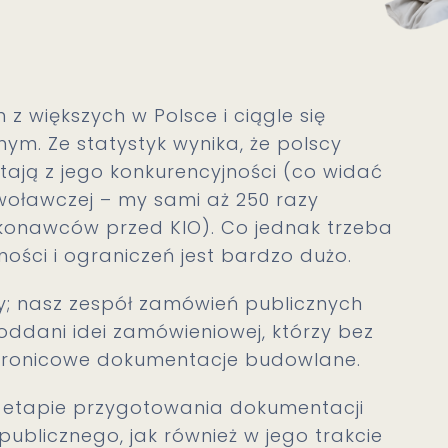
z większych w Polsce i ciągle się
nym. Ze statystyk wynika, że polscy
ystają z jego konkurencyjności (co widać
woławczej – my sami aż 250 razy
konawców przed KIO). Co jednak trzeba
ności i ograniczeń jest bardzo dużo.
my; nasz zespół zamówień publicznych
ddani idei zamówieniowej, którzy bez
tstronicowe dokumentacje budowlane.
etapie przygotowania dokumentacji
ublicznego, jak również w jego trakcie