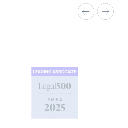
w
w tym
e