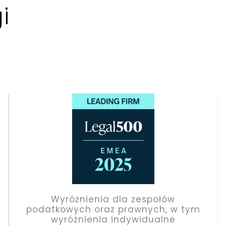
i
ołów
Wyróżnienia dla zespołó
h, w tym
podatkowych oraz prawnych, 
alne
wyróżnienia indywidualn