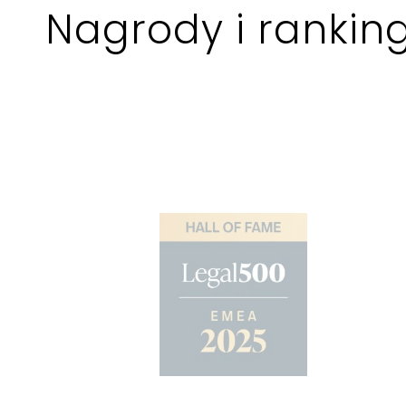
Nagrody i ranking
Wyróżnienia dla zesp
podatkowych oraz prawnyc
wyróżnienia indywidu