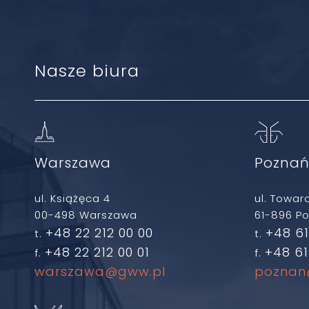
Nasze biura
Warszawa
Pozna
ul. Książęca 4
ul. Towar
00-498 Warszawa
61-896 P
+48 22 212 00 00
+48 61
t.
t.
+48 22 212 00 01
+48 61
f.
f.
warszawa@gww.pl
poznan