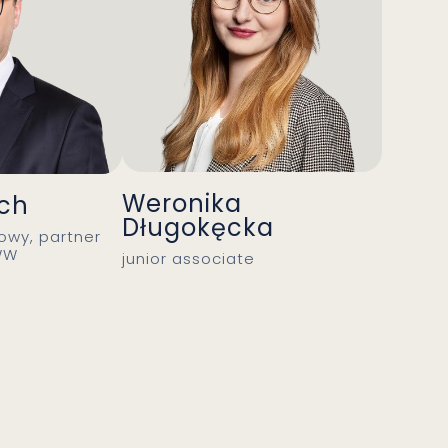
Weronika
ch
Długokęcka
wy, partner
WW
junior associate