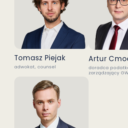
Tomasz Piejak
Artur Cmo
adwokat, counsel
doradca podatko
zarządzający G