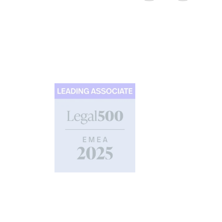
ołów
ch, w tym
alne