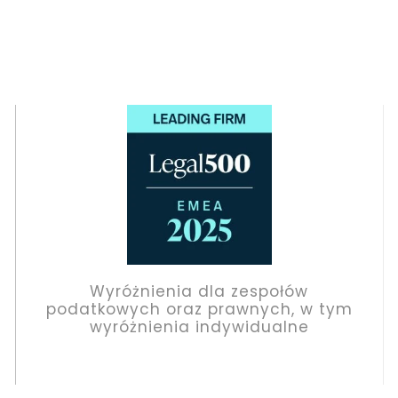
zespołów
Wyróżnienia dla zesp
wnych, w tym
podatkowych oraz prawny
widualne
wyróżnienia indywidu