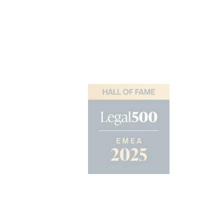
Wyróżnienia dla 
podatkowych oraz pra
wyróżnienia indy