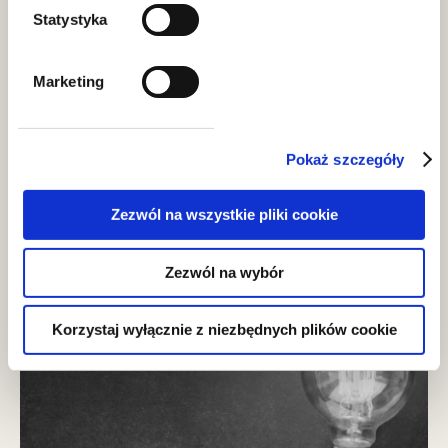
Statystyka
Marketing
Pokaż szczegóły
aktualności
Zezwól na wszystkie pliki cookie
Zespół podatkowy GWW w
Chambers and Partners European
Zezwól na wybór
Guide 2026
Korzystaj wyłącznie z niezbędnych plików cookie