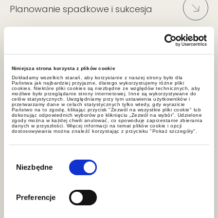
Planowanie spadkowe i sukcesja
Opodatkowanie dochodów
osobistych
Niniejsza strona korzysta z plików cookie
Dokładamy wszelkich starań, aby korzystanie z naszej strony było dla
Państwa jak najbardziej przyjazne, dlatego wykorzystujemy różne pliki
cookies. Niektóre pliki cookies są niezbędne ze względów technicznych, aby
możliwe było przeglądanie strony internetowej. Inne są wykorzystywane do
Fundacje i trusty
celów statystycznych. Uwzględniamy przy tym ustawienia użytkowników i
przetwarzamy dane w celach statystycznych tylko wtedy, gdy wyrazicie
Państwo na to zgodę, klikając przycisk "Zezwól na wszystkie pliki cookie" lub
dokonując odpowiednich wyborów po kliknięciu „Zezwól na wybór”. Udzielone
zgody można w każdej chwili anulować, co spowoduje zaprzestanie zbierania
danych w przyszłości. Więcej informacji na temat plików cookie i opcji
dostosowywania można znaleźć korzystając z przycisku "Pokaż szczegóły".
Wybór
zgody
Niezbędne
Aktualności
Preferencje