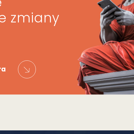
ę
ze zmiany
ra