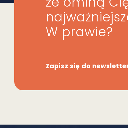
że ominą Ci
najważniejs
W prawie?
Zapisz się do newslette